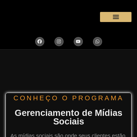
MÉTODO MAPEAR
CONHEÇO O PROGRAMA
Gerenciamento de Mídias
Sociais
As mídias sociais são onde seus clientes estão.