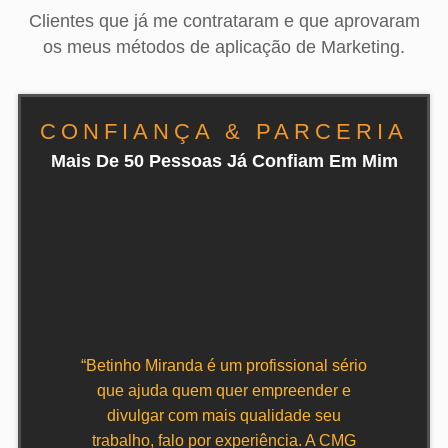
Clientes que já me contrataram e que aprovaram
os meus métodos de aplicação de Marketing.
CONFIANÇA & PARCERIA
Mais De 50 Pessoas Já Confiam Em Mim
“Betinho Miranda é um profissional sério
“O tra
que ajuda quem quer empreender e
excelente.
divulgar com mais qualidade seu
melhorou
trabalho, falo por experiência. A CMG